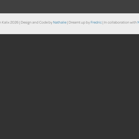
n
Kalix
2026 | Design and Code by
Nathalie
| Dreamt up by
Fredric
| In collaboration with