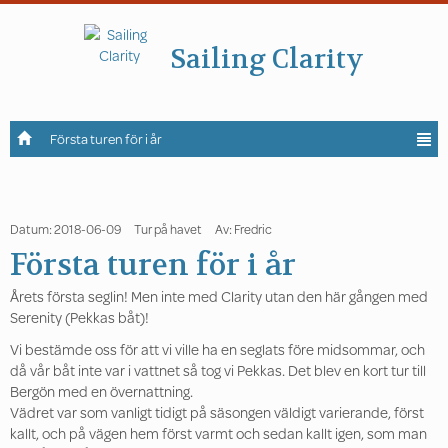
Sailing Clarity
Första turen för i år
Datum: 2018-06-09
Tur på havet
Av: Fredric
Första turen för i år
Årets första seglin! Men inte med Clarity utan den här gången med
Serenity (Pekkas båt)!
Vi bestämde oss för att vi ville ha en seglats före midsommar, och
då vår båt inte var i vattnet så tog vi Pekkas. Det blev en kort tur till
Bergön med en övernattning.
Vädret var som vanligt tidigt på säsongen väldigt varierande, först
kallt, och på vägen hem först varmt och sedan kallt igen, som man